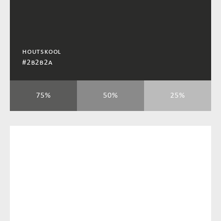
houtskool
#2b2b2a
75%
50%
25%