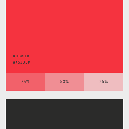
rubriek
#f5333f
75%
50%
25%